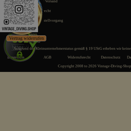
Schnellstmöglicher Versand
14 Tage Rückgaberecht
SSL gesicherter Bestellvorgang
Vertrag widerrufen
Aufgrund des Kleinunternehmerstatus gemäß § 19 UStG erheben wir keine 
Impressum
AGB
Widerrufsrecht
Datenschutz
Da
Copyright 2008 to 2026 Vintage-Diving-Sho
Zurück zum Seiteninhalt