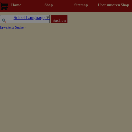
Direkt zum Seiteninhalt
Home
Shop
Sitemap
▼
Über unseren Shop
Select Language
▼
Suchen
Erweiterte Suche »