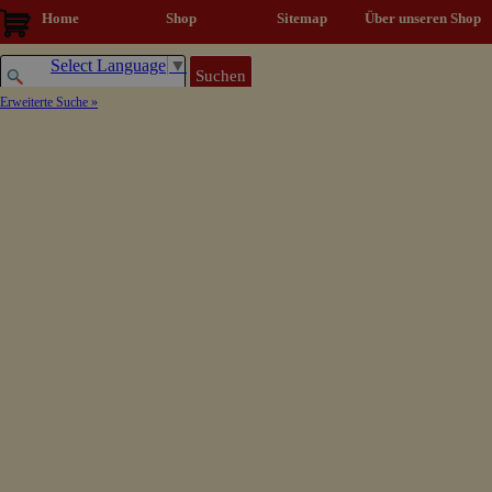
Direkt zum Seiteninhalt
Home
Shop
Sitemap
▼
Über unseren Shop
Select Language
▼
Suchen
Erweiterte Suche »