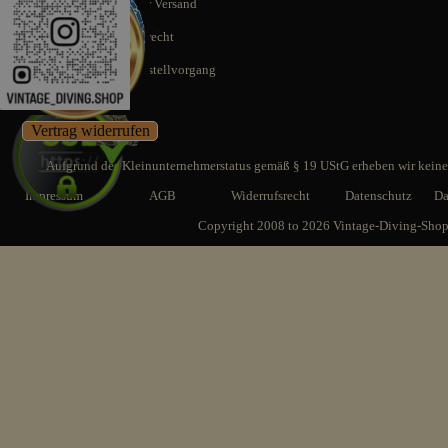
Schnellstmöglicher Versand
14 Tage Rückgaberecht
SSL gesicherter Bestellvorgang
Vertrag widerrufen
Aufgrund des Kleinunternehmerstatus gemäß § 19 UStG erheben wir keine 
Impressum
AGB
Widerrufsrecht
Datenschutz
Da
Copyright 2008 to 2026 Vintage-Diving-Sho
Zurück zum Seiteninhalt